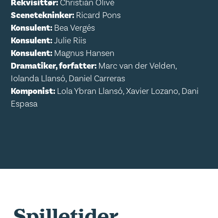
Rekvisittør:
Christián Olivé
Scenetekninker:
Ricard Pons
Konsulent:
Bea Vergés
Konsulent:
Julie Riis
Konsulent:
Magnus Hansen
Dramatiker, forfatter:
Marc van der Velden,
Iolanda Llansó, Daniel Carreras
Komponist:
Lola Ybran Llansó, Xavier Lozano, Dani
Espasa
Spilletider