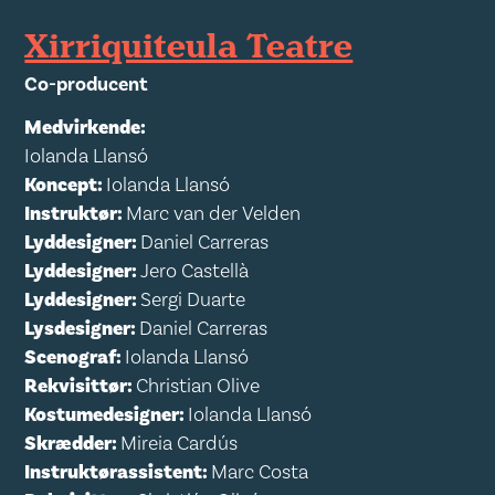
Xirriquiteula Teatre
Co-producent
Medvirkende:
Iolanda Llansó
Koncept:
Iolanda Llansó
Instruktør:
Marc van der Velden
Lyddesigner:
Daniel Carreras
Lyddesigner:
Jero Castellà
Lyddesigner:
Sergi Duarte
Lysdesigner:
Daniel Carreras
Scenograf:
Iolanda Llansó
Rekvisittør:
Christian Olive
Kostumedesigner:
Iolanda Llansó
Skrædder:
Mireia Cardús
Instruktørassistent:
Marc Costa