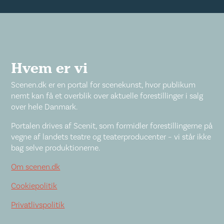
Hvem er vi
Scenen.dk er en portal for scenekunst, hvor publikum
nemt kan få et overblik over aktuelle forestillinger i salg
over hele Danmark.
Portalen drives af Scenit, som formidler forestillingerne på
vegne af landets teatre og teaterproducenter – vi står ikke
bag selve produktionerne.
Om scenen.dk
Cookiepolitik
Privatlivspolitik