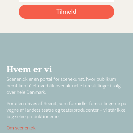
Hvem er vi
Scenen.dk er en portal for scenekunst, hvor publikum
nemt kan få et overblik over aktuelle forestillinger i salg
over hele Danmark.
Portalen drives af Scenit, som formidler forestillingerne på
vegne af landets teatre og teaterproducenter – vi står ikke
bag selve produktionerne.
Om scenen.dk