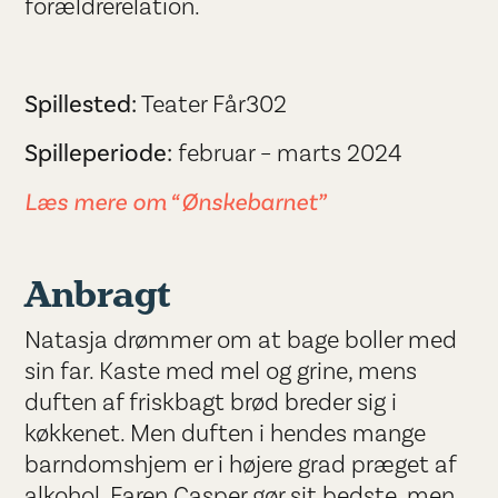
forældrerelation.
Spillested:
Teater Får302
Spilleperiode:
februar – marts 2024
Læs mere om “Ønskebarnet”
Anbragt
Natasja drømmer om at bage boller med
sin far. Kaste med mel og grine, mens
duften af friskbagt brød breder sig i
køkkenet. Men duften i hendes mange
barndomshjem er i højere grad præget af
alkohol. Faren Casper gør sit bedste, men